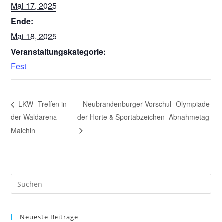
Mai 17, 2025
Ende:
Mai 18, 2025
Veranstaltungskategorie:
Fest
LKW- Treffen in
Neubrandenburger Vorschul- Olympiade
der Waldarena
der Horte & Sportabzeichen- Abnahmetag
Malchin
Pre
Es
to
Neueste Beiträge
clo