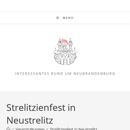
Zum
Inhalt
springen
MENÜ
INTERESSANTES RUND UM NEUBRANDENBURG
Strelitzienfest in
Neustrelitz
>
Veranstaltungen
>
Strelitzienfest in Neustrelitz