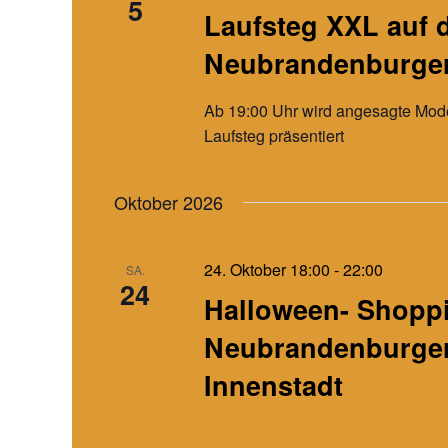
5
i
Laufsteg XXL auf
n
g
s
Neubrandenburger
a
t
a
t
Ab 19:00 Uhr wird angesagte Mod
l
i
Laufsteg präsentiert
t
o
u
n
n
Oktober 2026
g
e
n
24. Oktober 18:00
-
22:00
SA.
24
S
Halloween- Shoppi
c
Neubrandenburge
h
l
Innenstadt
ü
s
s