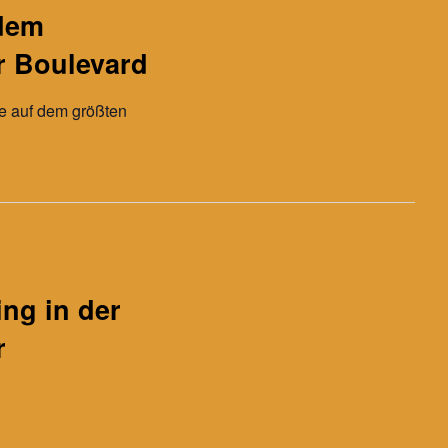
 dem
 Boulevard
e auf dem größten
ng in der
r