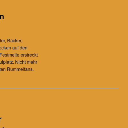
in
er, Bäcker,
ocken auf den
Festmeile erstreckt
lplatz. Nicht mehr
hten Rummelfans.
r