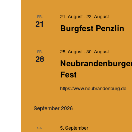
u
e
n
b
21. August
-
23. August
FR.
e
d
21
Burgfest Penzlin
n
A
.
n
S
s
u
28. August
-
30. August
FR.
i
28
c
Neubrandenburger 
c
h
h
e
Fest
t
n
e
a
https://www.neubrandenburg.de
c
n
h
,
September 2026
V
N
e
a
r
v
5. September
SA.
a