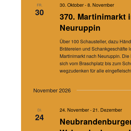
30. Oktober
-
8. November
FR.
e
30
l
370. Martinimarkt 
w
Neuruppin
o
r
Über 100 Schausteller, dazu Händl
t
Brätereien und Schankgeschäfte l
.
Martinimarkt nach Neuruppin. Die 
sich vom Braschplatz bis zum Schu
wegzudenken für alle eingefleisc
November 2026
24. November
-
21. Dezember
DI.
24
Neubrandenburge