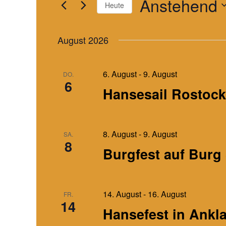
Anstehend
Heute
n
e
s
S
D
c
t
a
August 2026
h
a
t
l
u
l
ü
6. August
-
m
9. August
DO.
t
6
s
w
Hansesail Rostock
u
s
ä
n
e
h
g
l
l
e
w
8. August
-
9. August
SA.
e
8
o
n
n
Burgfest auf Burg
r
S
.
t
u
e
c
14. August
-
16. August
FR.
i
14
h
n
Hansefest in Ankl
e
g