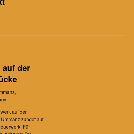
kt
de
 auf der
ücke
Ummanz,
any
rwerk auf der
 Ummanz zündet auf
Feuerwerk. Für