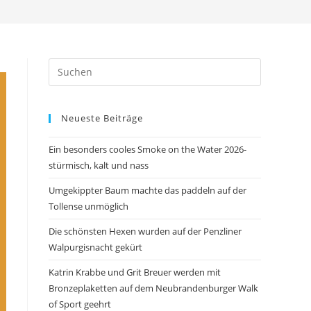
Press
Escape
to
Neueste Beiträge
close
the
Ein besonders cooles Smoke on the Water 2026-
search
stürmisch, kalt und nass
panel.
Umgekippter Baum machte das paddeln auf der
Tollense unmöglich
Die schönsten Hexen wurden auf der Penzliner
Walpurgisnacht gekürt
Katrin Krabbe und Grit Breuer werden mit
Bronzeplaketten auf dem Neubrandenburger Walk
of Sport geehrt