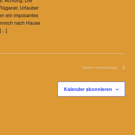
gt. Achtung: Die
 Rüganer, Urlauber
en ein imposantes
ennoch nach Hause
 […]
Nächste
Veranstaltungen
Kalender abonnieren