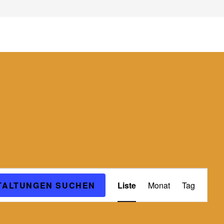
V
TALTUNGEN SUCHEN
Liste
Monat
Tag
e
r
a