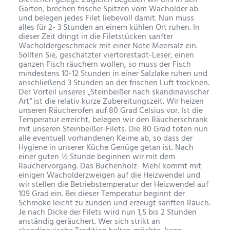
Brettchen gelegt. Zugleich begeben wir uns in den
Garten, brechen frische Spitzen vom Wacholder ab
und belegen jedes Filet liebevoll damit. Nun muss
alles für 2- 3 Stunden an einem kühlen Ort ruhen. In
dieser Zeit dringt in die Filetstücken sanfter
Wacholdergeschmack mit einer Note Meersalz ein.
Sollten Sie, geschätzter viertorestadt-Leser, einen
ganzen Fisch räuchern wollen, so muss der Fisch
mindestens 10-12 Stunden in einer Salzlake ruhen und
anschließend 3 Stunden an der frischen Luft trocknen.
Der Vorteil unseres „Steinbeißer nach skandinavischer
Art“ ist die relativ kurze Zubereitungszeit. Wir heizen
unseren Räucherofen auf 80 Grad Celsius vor. Ist die
Temperatur erreicht, belegen wir den Räucherschrank
mit unseren Steinbeißer-Filets. Die 80 Grad töten nun
alle eventuell vorhandenen Keime ab, so dass der
Hygiene in unserer Küche Genüge getan ist. Nach
einer guten ½ Stunde beginnen wir mit dem
Räuchervorgang. Das Buchenholz- Mehl kommt mit
einigen Wacholderzweigen auf die Heizwendel und
wir stellen die Betriebstemperatur der Heizwendel auf
109 Grad ein. Bei dieser Temperatur beginnt der
Schmoke leicht zu zünden und erzeugt sanften Rauch.
Je nach Dicke der Filets wird nun 1,5 bis 2 Stunden
anständig geräuchert. Wer sich strikt an