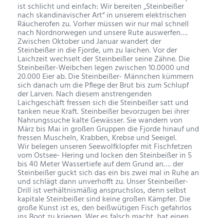
ist schlicht und einfach: Wir bereiten „Steinbeißer
nach skandinavischer Art“ in unserem elektrischen
Räucherofen zu. Vorher müssen wir nur mal schnell
nach Nordnorwegen und unsere Rute auswerfen….
Zwischen Oktober und Januar wandert der
Steinbeißer in die Fjorde, um zu laichen. Vor der
Laichzeit wechselt der Steinbeißer seine Zähne. Die
Steinbeißer-Weibchen legen zwischen 10.0000 und
20.000 Eier ab. Die Steinbeißer- Männchen kümmern
sich danach um die Pflege der Brut bis zum Schlupf
der Larven. Nach diesem anstrengenden
Laichgeschäft fressen sich die Steinbeißer satt und
tanken neue Kraft. Steinbeißer bevorzugen bei ihrer
Nahrungssuche kalte Gewässer. Sie wandern von
März bis Mai in großen Gruppen die Fjorde hinauf und
fressen Muscheln, Krabben, Krebse und Seeigel.
Wir belegen unseren Seewolfklopfer mit Fischfetzen
vom Ostsee- Hering und locken den Steinbeißer in 5
bis 40 Meter Wassertiefe auf dem Grund an…. der
Steinbeißer guckt sich das ein bis zwei mal in Ruhe an
und schlägt dann unverhofft zu. Unser Steinbeißer-
Drill ist verhältnismäßig anspruchslos, denn selbst
kapitale Steinbeißer sind keine großen Kämpfer. Die
große Kunst ist es, den beißwütigen Fisch gefahrlos
ins Boot zu kriegen. Wer es falsch macht, hat einen