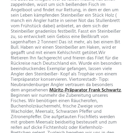
zappelnden, wüst um sich beißenden Fisch im
Angelboot und findet nur Rettung, in dem er den um
sein Leben kämpfenden Steinbeißer ein Stück Holz (
manch ein Angler hatte in seiner Not das Stullenbrett
vom Frühstück dabei) anbietet, an dem sich der
Steinbeißer gnadenlos festbeißt. Fasst ein Steinbeißer
zu, so entwickelt sein Gebiss eine Beißkraft von
sagenhaften 2 Tonnen! Das ist mehr, als bei einem Bit
Bull. Haben wir einen Steinbeißer am Haken, wird er
gegafft und mit einem Kehlschnitt getötet.Wir
filetieren Ihn fachgerecht und frieren das Filet für die
Rückreise nach Deutschland ein. Wurde ein besonders
beeindruckendes Exemplar gefangen, lassen viele
Angler den Steinbeißer- Kopf als Trophäe von einem
Tierpräparator konservieren. Viertorestadt- Tipp:
Neubrandenburger Angler vertrauen da besonders
dem angesehenen
Müritz-Präparator Frank Schwartz
.
Beginnen wir nunmehr die Zubereitung unseres
Fisches. Wir benötigen einen Räucherofen,
Buchenholzräuchermehl, frische Zweige vom
Wacholder, Meersalz, Schwarzen Pfeffer und
Zitronenpfeffer. Die aufgetauten Fischfilets werden
mit grobem Meersalz beidseitig besteuselt und zum
reifen auf dicke Fichtenholz oder Kiefernholz-