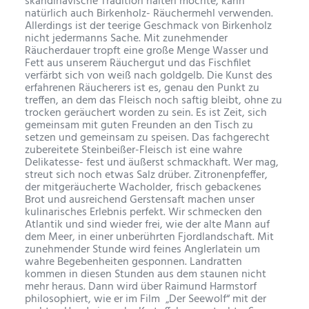
skandinavische Tradition halten möchte, kann
natürlich auch Birkenholz- Räuchermehl verwenden.
Allerdings ist der teerige Geschmack von Birkenholz
nicht jedermanns Sache. Mit zunehmender
Räucherdauer tropft eine große Menge Wasser und
Fett aus unserem Räuchergut und das Fischfilet
verfärbt sich von weiß nach goldgelb. Die Kunst des
erfahrenen Räucherers ist es, genau den Punkt zu
treffen, an dem das Fleisch noch saftig bleibt, ohne zu
trocken geräuchert worden zu sein. Es ist Zeit, sich
gemeinsam mit guten Freunden an den Tisch zu
setzen und gemeinsam zu speisen. Das fachgerecht
zubereitete Steinbeißer-Fleisch ist eine wahre
Delikatesse- fest und äußerst schmackhaft. Wer mag,
streut sich noch etwas Salz drüber. Zitronenpfeffer,
der mitgeräucherte Wacholder, frisch gebackenes
Brot und ausreichend Gerstensaft machen unser
kulinarisches Erlebnis perfekt. Wir schmecken den
Atlantik und sind wieder frei, wie der alte Mann auf
dem Meer, in einer unberührten Fjordlandschaft.
Mit
zunehmender Stunde wird feines Anglerlatein um
wahre Begebenheiten gesponnen. Landratten
kommen in diesen Stunden aus dem staunen nicht
mehr heraus. Dann wird über Raimund Harmstorf
philosophiert, wie er im Film „Der Seewolf“ mit der