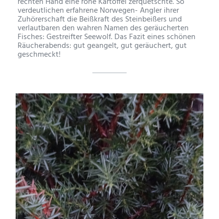
rechten Hand eine rohe Kartoffel zerquetschte. So
verdeutlichen erfahrene Norwegen- Angler ihrer
Zuhörerschaft die Beißkraft des Steinbeißers und
verlautbaren den wahren Namen des geräucherten
Fisches: Gestreifter Seewolf. Das Fazit eines schönen
Räucherabends: gut geangelt, gut geräuchert, gut
geschmeckt!