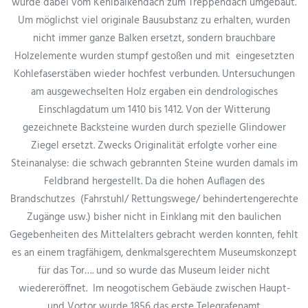
wurde dabei vom Kehlbalkendach zum Treppendach umgebaut.
Um möglichst viel originale Bausubstanz zu erhalten, wurden
nicht immer ganze Balken ersetzt, sondern brauchbare
Holzelemente wurden stumpf gestoßen und mit eingesetzten
Kohlefaserstäben wieder hochfest verbunden. Untersuchungen
am ausgewechselten Holz ergaben ein dendrologisches
Einschlagdatum um 1410 bis 1412. Von der Witterung
gezeichnete Backsteine wurden durch spezielle Glindower
Ziegel ersetzt. Zwecks Originalität erfolgte vorher eine
Steinanalyse: die schwach gebrannten Steine wurden damals im
Feldbrand hergestellt. Da die hohen Auflagen des
Brandschutzes (Fahrstuhl/ Rettungswege/ behindertengerechte
Zugänge usw.) bisher nicht in Einklang mit den baulichen
Gegebenheiten des Mittelalters gebracht werden konnten, fehlt
es an einem tragfähigem, denkmalsgerechtem Museumskonzept
für das Tor…. und so wurde das Museum leider nicht
wiedereröffnet. Im neogotischem Gebäude zwischen Haupt-
und Vortor wurde 1856 das erste Telegrafenamt