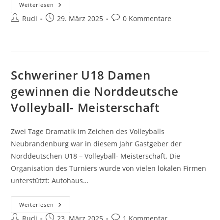
Walk
Weiterlesen
Of
Beitrags-
Beitrag
Beitrags-
Rudi
Sport
29. März 2025
0 Kommentare
Überquert
Autor:
veröffentlicht:
Kommentare:
Die
Neutorstraße
Schweriner U18 Damen
gewinnen die Norddeutsche
Volleyball- Meisterschaft
Zwei Tage Dramatik im Zeichen des Volleyballs
Neubrandenburg war in diesem Jahr Gastgeber der
Norddeutschen U18 – Volleyball- Meisterschaft. Die
Organisation des Turniers wurde von vielen lokalen Firmen
unterstützt: Autohaus…
Schweriner
Weiterlesen
U18
Beitrags-
Beitrag
Beitrags-
Rudi
Damen
23. März 2025
1 Kommentar