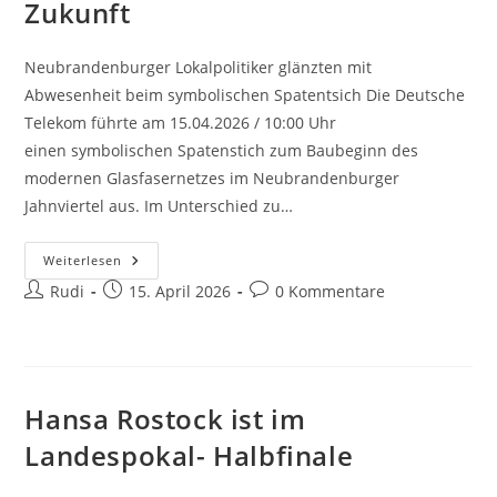
Zukunft
Neubrandenburger Lokalpolitiker glänzten mit
Abwesenheit beim symbolischen Spatentsich Die Deutsche
Telekom führte am 15.04.2026 / 10:00 Uhr
einen symbolischen Spatenstich zum Baubeginn des
modernen Glasfasernetzes im Neubrandenburger
Jahnviertel aus. Im Unterschied zu…
Die
Weiterlesen
Deutsche
Beitrags-
Beitrag
Beitrags-
Rudi
Telekom
15. April 2026
0 Kommentare
Baut
Autor:
veröffentlicht:
Kommentare:
Im
Jahnviertel
Das
Glasfasernetz
Der
Zukunft
Hansa Rostock ist im
Landespokal- Halbfinale