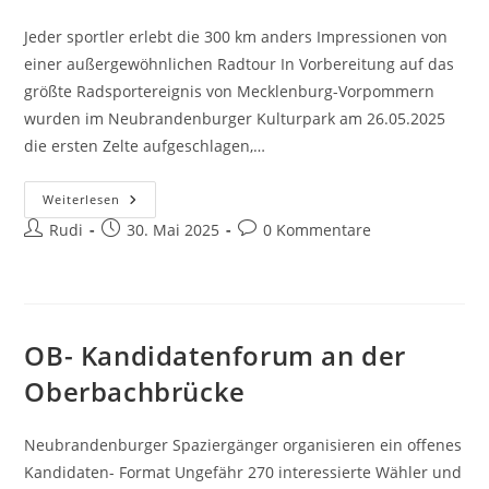
Jeder sportler erlebt die 300 km anders Impressionen von
einer außergewöhnlichen Radtour In Vorbereitung auf das
größte Radsportereignis von Mecklenburg-Vorpommern
wurden im Neubrandenburger Kulturpark am 26.05.2025
die ersten Zelte aufgeschlagen,…
Die
Weiterlesen
Mecklenburger
Beitrags-
Beitrag
Beitrags-
Rudi
Seenrunde
30. Mai 2025
0 Kommentare
2025
Autor:
veröffentlicht:
Kommentare:
OB- Kandidatenforum an der
Oberbachbrücke
Neubrandenburger Spaziergänger organisieren ein offenes
Kandidaten- Format Ungefähr 270 interessierte Wähler und