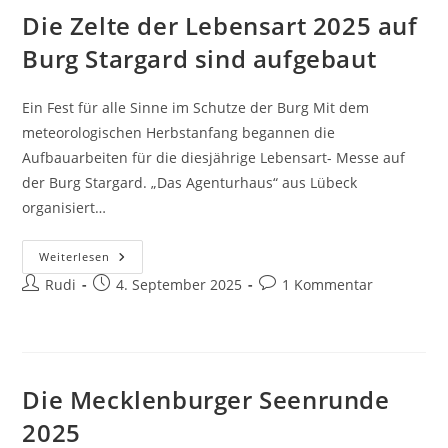
Offenen
Die Zelte der Lebensart 2025 auf
Denkmals
Burg Stargard sind aufgebaut
Ein Fest für alle Sinne im Schutze der Burg Mit dem
meteorologischen Herbstanfang begannen die
Aufbauarbeiten für die diesjährige Lebensart- Messe auf
der Burg Stargard. „Das Agenturhaus“ aus Lübeck
organisiert…
Die
Weiterlesen
Zelte
Beitrags-
Beitrag
Beitrags-
Rudi
Der
4. September 2025
1 Kommentar
Lebensart
Autor:
veröffentlicht:
Kommentare:
2025
Auf
Burg
Stargard
Sind
Aufgebaut
Die Mecklenburger Seenrunde
2025