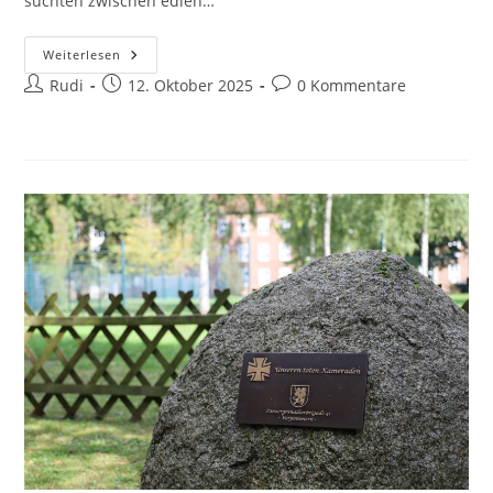
suchten zwischen edlen…
14.
Weiterlesen
Genussmesse
Beitrags-
Beitrag
Beitrags-
Rudi
Im
12. Oktober 2025
0 Kommentare
Neubrandenburger
Autor:
veröffentlicht:
Kommentare:
Güterbahnhof