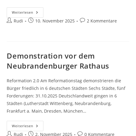
Lichterpaddeln
Weiterlesen
2025
Beitrags-
Beitrag
Beitrags-
Rudi
Mit
10. November 2025
2 Kommentare
„ungeklärtem
Autor:
veröffentlicht:
Kommentare:
Drohnenvorfall“
?
Demonstration vor dem
Neubrandenburger Rathaus
Reformation 2.0 Am Reformationstag demonstrieren die
Bürger friedlich in 6 deutschen Städten Sechs Städte, fünf
Forderungen: 31.10.2025 Deutschlandweit gingen in 6
Städten (Lutherstadt Wittenberg, Neubrandenburg,
Frankfurt a. Main, Dresden, München…
Demonstration
Weiterlesen
Vor
Beitrags-
Beitrag
Beitrags-
Rudi
Dem
2. November 2025
0 Kommentare