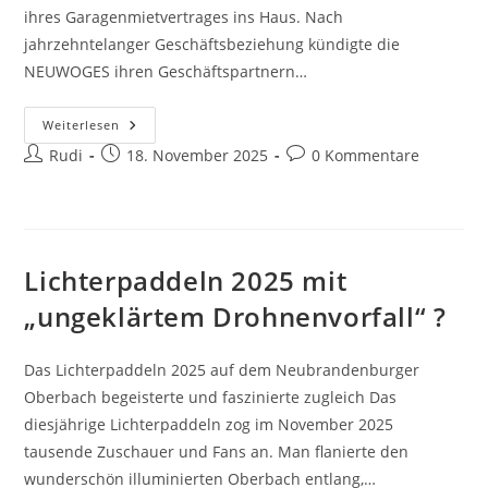
ihres Garagenmietvertrages ins Haus. Nach
jahrzehntelanger Geschäftsbeziehung kündigte die
NEUWOGES ihren Geschäftspartnern…
Massenkündigungen
Weiterlesen
Im
Beitrags-
Beitrag
Beitrags-
Rudi
Garagenstandort
18. November 2025
0 Kommentare
Adlerstraße
Autor:
veröffentlicht:
Kommentare:
Lichterpaddeln 2025 mit
„ungeklärtem Drohnenvorfall“ ?
Das Lichterpaddeln 2025 auf dem Neubrandenburger
Oberbach begeisterte und faszinierte zugleich Das
diesjährige Lichterpaddeln zog im November 2025
tausende Zuschauer und Fans an. Man flanierte den
wunderschön illuminierten Oberbach entlang,…