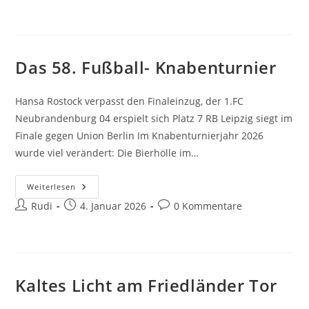
Autor:
veröffentlicht:
Kommentare:
Publikum
Das 58. Fußball- Knabenturnier
Hansa Rostock verpasst den Finaleinzug, der 1.FC
Neubrandenburg 04 erspielt sich Platz 7 RB Leipzig siegt im
Finale gegen Union Berlin Im Knabenturnierjahr 2026
wurde viel verändert: Die Bierhölle im…
Das
Weiterlesen
58.
Beitrags-
Beitrag
Beitrags-
Rudi
Fußball-
4. Januar 2026
0 Kommentare
Knabenturnier
Autor:
veröffentlicht:
Kommentare:
Kaltes Licht am Friedländer Tor