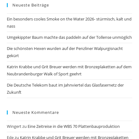
Neueste Beiträge
clo
the
Ein besonders cooles Smoke on the Water 2026- stürmisch, kalt und
sea
nass
pan
Umgekippter Baum machte das paddeln auf der Tollense unmöglich
Die schönsten Hexen wurden auf der Penzliner Walpurgisnacht
gekürt
Katrin Krabbe und Grit Breuer werden mit Bronzeplaketten auf dem
Neubrandenburger Walk of Sport geehrt
Die Deutsche Telekom baut im Jahnviertel das Glasfasernetz der
Zukunft
Neueste Kommentare
Wingert
zu
Eine Zeitreise in die WBS 70 Plattenbauproduktion
Ede
zu
Katrin Krabbe und Grit Breuer werden mit Bronzeplaketten