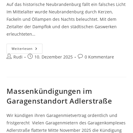
Auf das historische Neubrandenburg fällt ein falsches Licht
Im Mittelalter wurde Neubrandenburg durch Kerzen,
Fackeln und Öllampen des Nachts beleuchtet. Mit dem
Zeitalter der Dampflok und den städtischen Gaswerken
erleuchteten…
Kaltes
Weiterlesen
Licht
Beitrags-
Beitrag
Beitrags-
Rudi
Am
10. Dezember 2025
0 Kommentare
Friedländer
Autor:
veröffentlicht:
Kommentare:
Tor
Massenkündigungen im
Garagenstandort Adlerstraße
Wir kündigen ihren Garagenmietvertrag ordentlich und
fristgerecht Vielen Garagenmietern des Garagenkomplexes
Adlerstraße flatterte Mitte November 2025 die Kündigung