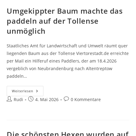
Stürmisch,
Kalt
Umgekippter Baum machte das
Und
Nass
paddeln auf der Tollense
unmöglich
Staatliches Amt für Landwirtschaft und Umwelt räumt quer
liegenden Baum aus der Tollense Viertorestadt.de erreichte
per Mail ein Hilferuf eines Paddlers, der am 18.4.2026
vergeblich von Neubrandenburg nach Altentreptow
paddeln…
Umgekippter
Weiterlesen
Baum
Beitrags-
Beitrag
Beitrags-
Rudi
Machte
4. Mai 2026
0 Kommentare
Das
Autor:
veröffentlicht:
Kommentare:
Paddeln
Auf
Der
Tollense
Unmöglich
Die schönsten Hexen wurden auf