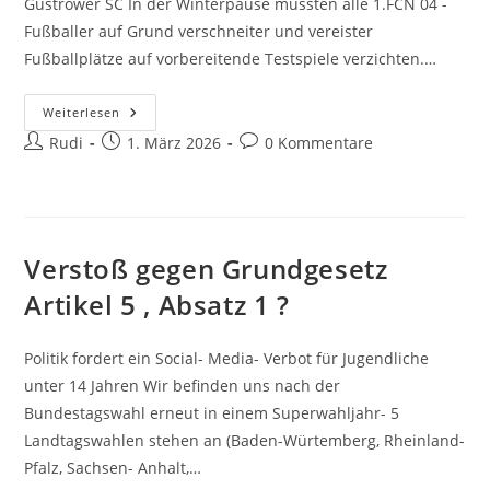
Güstrower SC In der Winterpause mussten alle 1.FCN 04 -
Fußballer auf Grund verschneiter und vereister
Fußballplätze auf vorbereitende Testspiele verzichten.…
Männermannschaft
Weiterlesen
Des
Beitrags-
Beitrag
Beitrags-
Rudi
1.
1. März 2026
0 Kommentare
FC
Autor:
veröffentlicht:
Kommentare:
Neubrandenburg
Startet
Mit
Einer
Guten
Vorstellung
Verstoß gegen Grundgesetz
In
Die
2.
Artikel 5 , Absatz 1 ?
Halbserie
Politik fordert ein Social- Media- Verbot für Jugendliche
unter 14 Jahren Wir befinden uns nach der
Bundestagswahl erneut in einem Superwahljahr- 5
Landtagswahlen stehen an (Baden-Würtemberg, Rheinland-
Pfalz, Sachsen- Anhalt,…