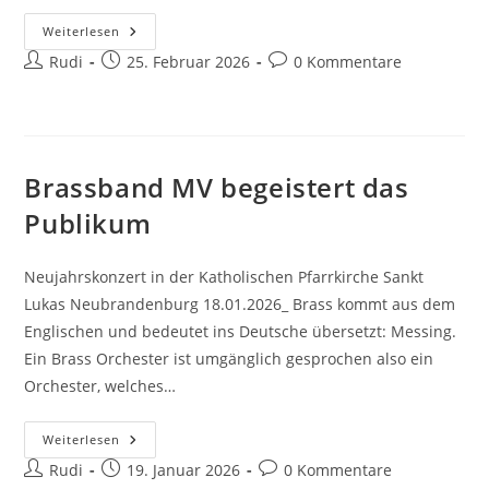
Verstoß
Weiterlesen
Gegen
Beitrags-
Beitrag
Beitrags-
Rudi
Grundgesetz
25. Februar 2026
0 Kommentare
Artikel
Autor:
veröffentlicht:
Kommentare:
5
,
Absatz
1
?
Brassband MV begeistert das
Publikum
Neujahrskonzert in der Katholischen Pfarrkirche Sankt
Lukas Neubrandenburg 18.01.2026_ Brass kommt aus dem
Englischen und bedeutet ins Deutsche übersetzt: Messing.
Ein Brass Orchester ist umgänglich gesprochen also ein
Orchester, welches…
Brassband
Weiterlesen
MV
Beitrags-
Beitrag
Beitrags-
Rudi
Begeistert
19. Januar 2026
0 Kommentare
Das