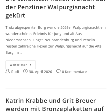
der Penzliner Walpurgisnacht
gekürt
Trotz abgesperrter Burg war die 2026er Walpurgisnacht ein
wunderschönes Erlebnis für jung und alt Aus
Niedersachsen, Zingst, Neubrandenburg und Penzlin
reisten zahlreiche Hexen zur Walpurgisnacht auf die Alte
Burg ins…
Die
Weiterlesen
Schönsten
Beitrags-
Beitrag
Beitrags-
Rudi
Hexen
30. April 2026
0 Kommentare
Wurden
Autor:
veröffentlicht:
Kommentare:
Auf
Der
Penzliner
Walpurgisnacht
Gekürt
Katrin Krabbe und Grit Breuer
werden mit Bronzeplaketten auf