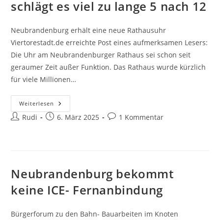
schlägt es viel zu lange 5 nach 12
Neubrandenburg erhält eine neue Rathausuhr
Viertorestadt.de erreichte Post eines aufmerksamen Lesers:
Die Uhr am Neubrandenburger Rathaus sei schon seit
geraumer Zeit außer Funktion. Das Rathaus wurde kürzlich
für viele Millionen…
Am
Weiterlesen
Neubrandenburger
Beitrags-
Beitrag
Beitrags-
Rudi
Rathaus
6. März 2025
1 Kommentar
Schlägt
Autor:
veröffentlicht:
Kommentare:
Es
Viel
Zu
Lange
5
Nach
Neubrandenburg bekommt
12
keine ICE- Fernanbindung
Bürgerforum zu den Bahn- Bauarbeiten im Knoten