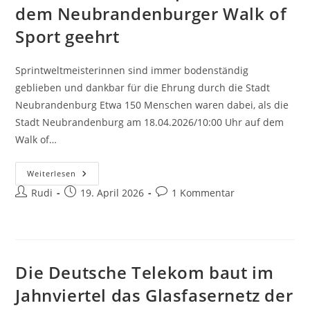
dem Neubrandenburger Walk of
Sport geehrt
Sprintweltmeisterinnen sind immer bodenständig
geblieben und dankbar für die Ehrung durch die Stadt
Neubrandenburg Etwa 150 Menschen waren dabei, als die
Stadt Neubrandenburg am 18.04.2026/10:00 Uhr auf dem
Walk of…
Katrin
Weiterlesen
Krabbe
Beitrags-
Beitrag
Beitrags-
Rudi
Und
19. April 2026
1 Kommentar
Grit
Autor:
veröffentlicht:
Kommentare:
Breuer
Werden
Mit
Bronzeplaketten
Auf
Dem
Die Deutsche Telekom baut im
Neubrandenburger
Walk
Of
Jahnviertel das Glasfasernetz der
Sport
Geehrt