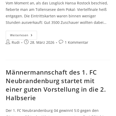
Vom Moment an, als das Losglück Hansa Rostock beschied,
fieberte man am Tollensesee dem Pokal- Viertelfinale heiß
entgegen. Die Eintrittskarten waren binnen weniger
Stunden ausverkauft: Gut 3500 Zuschauer wollten dabei…
Hansa
Weiterlesen
Rostock
Beitrags-
Beitrag
Beitrags-
Rudi
Ist
28. März 2026
1 Kommentar
Im
Autor:
veröffentlicht:
Kommentare:
Landespokal-
Halbfinale
Männermannschaft des 1. FC
Neubrandenburg startet mit
einer guten Vorstellung in die 2.
Halbserie
Der 1. FC Neubrandenburg 04 gewinnt 5:0 gegen den