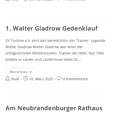
Gewinnen
Autor:
veröffentlicht:
Kommentare:
Die
Norddeutsche
Volleyball-
Meisterschaft
1. Walter Gladrow Gedenklauf
SV Turbine e.V. ehrt das Vermächtnis der Trainer- Legende
Walter Gladrow Walter Gladrow war einer der
erfolgreichsten Mittelstrecken- Trainer der Welt. Seit 1956
bildete er Läufer und Läuferinnen beim SC…
1.
Weiterlesen
Walter
Beitrags-
Beitrag
Beitrags-
Rudi
Gladrow
16. März 2025
0 Kommentare
Gedenklauf
Autor:
veröffentlicht:
Kommentare:
Am Neubrandenburger Rathaus