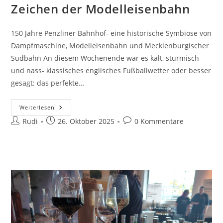
Zeichen der Modelleisenbahn
150 Jahre Penzliner Bahnhof- eine historische Symbiose von
Dampfmaschine, Modelleisenbahn und Mecklenburgischer
Südbahn An diesem Wochenende war es kalt, stürmisch
und nass- klassisches englisches Fußballwetter oder besser
gesagt: das perfekte…
Ein
Weiterlesen
Langes
Beitrags-
Beitrag
Beitrags-
Rudi
Wochenende
26. Oktober 2025
0 Kommentare
Im
Autor:
veröffentlicht:
Kommentare:
Zeichen
Der
Modelleisenbahn