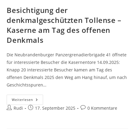
Besichtigung der
denkmalgeschützten Tollense –
Kaserne am Tag des offenen
Denkmals
Die Neubrandenburger Panzergrenadierbrigade 41 öffnete
für interessierte Besucher die Kasernentore 14.09.2025:
Knapp 20 interessierte Besucher kamen am Tag des
offenen Denkmals 2025 den Weg am Hang hinauf, um nach
Geschichtsspuren…
Besichtigung
Weiterlesen
Der
Beitrags-
Beitrag
Beitrags-
Rudi
Denkmalgeschützten
17. September 2025
0 Kommentare
Tollense
Autor:
veröffentlicht:
Kommentare:
–
Kaserne
Am
Tag
Des