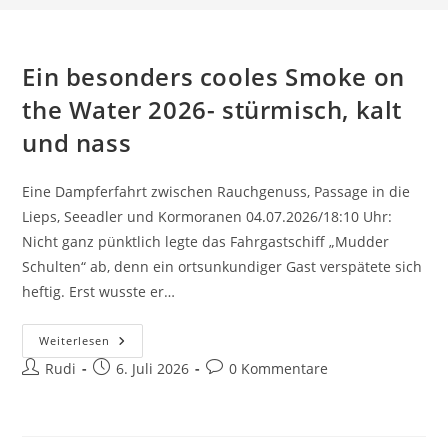
Ein besonders cooles Smoke on
the Water 2026- stürmisch, kalt
und nass
Eine Dampferfahrt zwischen Rauchgenuss, Passage in die
Lieps, Seeadler und Kormoranen 04.07.2026/18:10 Uhr:
Nicht ganz pünktlich legte das Fahrgastschiff „Mudder
Schulten“ ab, denn ein ortsunkundiger Gast verspätete sich
heftig. Erst wusste er…
Ein
Weiterlesen
Besonders
Beitrags-
Beitrag
Beitrags-
Rudi
Cooles
6. Juli 2026
0 Kommentare
Smoke
Autor:
veröffentlicht:
Kommentare:
On
The
Water
2026-