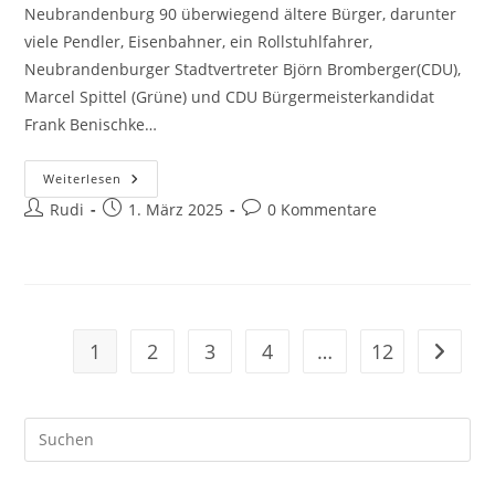
Neubrandenburg 90 überwiegend ältere Bürger, darunter
viele Pendler, Eisenbahner, ein Rollstuhlfahrer,
Neubrandenburger Stadtvertreter Björn Bromberger(CDU),
Marcel Spittel (Grüne) und CDU Bürgermeisterkandidat
Frank Benischke…
Neubrandenburg
Weiterlesen
Bekommt
Beitrags-
Beitrag
Beitrags-
Rudi
Keine
1. März 2025
0 Kommentare
ICE-
Autor:
veröffentlicht:
Kommentare:
Fernanbindung
1
2
3
4
…
12
Zur näc
Pre
Es
to