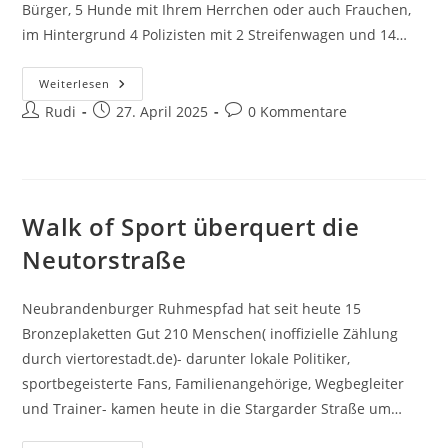
Bürger, 5 Hunde mit Ihrem Herrchen oder auch Frauchen,
im Hintergrund 4 Polizisten mit 2 Streifenwagen und 14…
OB-
Weiterlesen
Kandidatenforum
Beitrags-
Beitrag
Beitrags-
Rudi
An
27. April 2025
0 Kommentare
Der
Autor:
veröffentlicht:
Kommentare:
Oberbachbrücke
Walk of Sport überquert die
Neutorstraße
Neubrandenburger Ruhmespfad hat seit heute 15
Bronzeplaketten Gut 210 Menschen( inoffizielle Zählung
durch viertorestadt.de)- darunter lokale Politiker,
sportbegeisterte Fans, Familienangehörige, Wegbegleiter
und Trainer- kamen heute in die Stargarder Straße um…