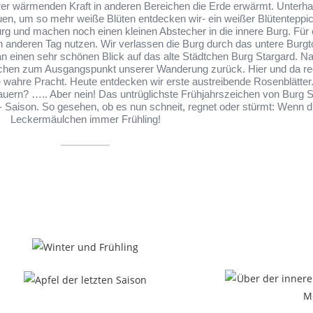
hrer wärmenden Kraft in anderen Bereichen die Erde erwärmt. Unte
en, um so mehr weiße Blüten entdecken wir- ein weißer Blütenteppi
 und machen noch einen kleinen Abstecher in die innere Burg. Für 
nen anderen Tag nutzen. Wir verlassen die Burg durch das untere Bur
n einen sehr schönen Blick auf das alte Städtchen Burg Stargard. N
tchen zum Ausgangspunkt unserer Wanderung zurück. Hier und da rec
wahre Pracht. Heute entdecken wir erste austreibende Rosenblätter. 
ern? ….. Aber nein! Das untrüglichste Frühjahrszeichen von Burg Star
s- Saison. So gesehen, ob es nun schneit, regnet oder stürmt: Wenn d
Leckermäulchen immer Frühling!