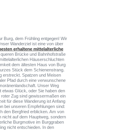
ur Burg, dem Frühling entgegen! Wir
ser Wanderziel ist eine von über
esten erhaltene mittelalterliche
r queren Brücke und Bahnhofstraße
mittelalterlichen Häuserschluchten
samkeit dem ältesten Haus von Burg
 kurzes Stück dem Schienenstrang.
rg erstreckt. Spatzen und Meisen
maler Pfad durch eine verwunschene
ndmoränenlandschaft. Unser Weg
it etwas Glück, oder Sie haben den
 roter Zug sind gewissermaßen ein
it für diese Wanderung ist Anfang
on bei unseren Empfehlungen sind:
h den Bergfried erblicken. Am von
en nicht auf dem Hauptweg, sondern
terliche Burgmotive im Burggraben
ng nicht entschieden. In den