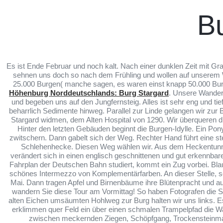
B
Es ist Ende Februar und noch kalt. Nach einer dunklen Zeit mit G
sehnen uns doch so nach dem Frühling und wollen auf unserem W
25.000 Burgen( manche sagen, es waren einst knapp 50.000 Burg
Höhenburg Norddeutschlands: Burg Stargard
. Unsere Wander
und begeben uns auf den Jungfernsteig. Alles ist sehr eng und ti
beharrlich Sedimente hinweg. Parallel zur Linde gelangen wir zu
Stargard widmen, dem Alten Hospital von 1290. Wir überqueren d
Hinter den letzten Gebäuden beginnt die Burgen-Idylle. Ein Po
zwitschern. Dann gabelt sich der Weg. Rechter Hand führt eine st
Schlehenhecke. Diesen Weg wählen wir. Aus dem Heckentunnel
verändert sich in einen englisch geschnittenen und gut erkennba
Fahrplan der Deutschen Bahn studiert, kommt ein Zug vorbei. Bl
schönes Intermezzo von Komplementärfarben. An dieser Stelle, s
Mai. Dann tragen Apfel und Birnenbäume ihre Blütenpracht und au
wandern Sie diese Tour am Vormittag! So haben Fotografen die 
alten Eichen umsäumten Hohlweg zur Burg halten wir uns links. E
erklimmen quer Feld ein über einen schmalen Trampelpfad die Wa
zwischen meckernden Ziegen, Schöpfgang, Trockensteinmaue