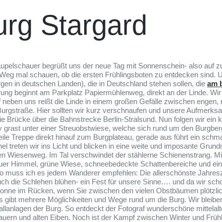
urg Stargard
raupelschauer begrüßt uns der neue Tag mit Sonnenschein- also auf z
eg mal schauen, ob die ersten Frühlingsboten zu entdecken sind. Un
en in deutschen Landen), die in Deutschland stehen sollen, die
am b
ung beginnt am Parkplatz Papiermühlenweg, direkt an der Linde. Wi
ef neben uns reißt die Linde in einem großen Gefälle zwischen engen, 
r Burgstraße. Hier sollten wir kurz verschnaufen und unsere Aufmerk
ie Brücke über die Bahnstrecke Berlin-Stralsund. Nun folgen wir ein
ny grast unter einer Streuobstwiese, welche sich rund um den Burgbe
eile Treppe direkt hinauf zum Burgplateau, gerade aus führt ein sch
 treten wir ins Licht und blicken in eine weite und imposante Gru
ren Wiesenweg. Im Tal verschwindet der stählerne Schienenstrang. M
auer Himmel, grüne Wiese, schneebedeckte Schattenbereiche und ein
o muss ich es jedem Wanderer empfehlen: Die allerschönste Jahresze
ch die Schlehen blühen- ein Fest für unsere Sinne…. und da wir sch
Sonne im Rücken, wenn Sie zwischen den vielen Obstbäumen plötzlic
s gibt mehrere Möglichkeiten und Wege rund um die Burg. Wir bleib
llanlagen der Burg. So entdeckt der Fotograf wunderschöne mittelal
rn und alten Eiben. Noch ist der Kampf zwischen Winter und Frühli