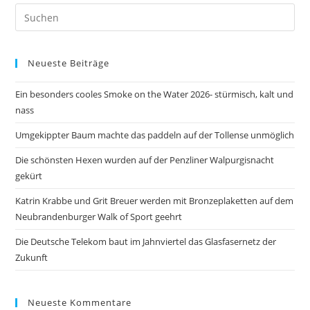
Pre
Es
to
Neueste Beiträge
clo
the
Ein besonders cooles Smoke on the Water 2026- stürmisch, kalt und
sea
nass
pan
Umgekippter Baum machte das paddeln auf der Tollense unmöglich
Die schönsten Hexen wurden auf der Penzliner Walpurgisnacht
gekürt
Katrin Krabbe und Grit Breuer werden mit Bronzeplaketten auf dem
Neubrandenburger Walk of Sport geehrt
Die Deutsche Telekom baut im Jahnviertel das Glasfasernetz der
Zukunft
Neueste Kommentare