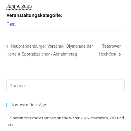
Juni 9, 2025
Veranstaltungskategorie:
Fest
Neubrandenburger Vorschul- Olympiade der
Teterower
Horte & Sportabzeichen- Abnahmetag
Hechtfest
Pre
Es
to
Neueste Beiträge
clo
the
Ein besonders cooles Smoke on the Water 2026- stürmisch, kalt und
sea
nass
pan