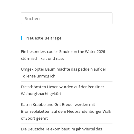
Press
Escape
to
Neueste Beiträge
close
the
Ein besonders cooles Smoke on the Water 2026-
search
stürmisch, kalt und nass
panel.
Umgekippter Baum machte das paddeln auf der
Tollense unmöglich
Die schönsten Hexen wurden auf der Penzliner
Walpurgisnacht gekürt
Katrin Krabbe und Grit Breuer werden mit
Bronzeplaketten auf dem Neubrandenburger Walk
of Sport geehrt
Die Deutsche Telekom baut im Jahnviertel das