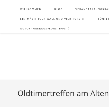
Zum
Inhalt
WILLKOMMEN
BLOG
VERANSTALTUNGSKA
springen
EIN MÄCHTIGER WALL UND VIER TORE
FÜNFE
AUTOFAHRERAUSFLUGSTIPPS
Oldtimertreffen am Alten