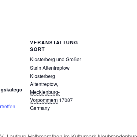
VERANSTALTUNG
SORT
Klosterberg und Großer
Stein Altentreptow
Klosterberg
Altentreptow
,
ngskatego
Mecklenburg-
Vorpommern
17087
rtreffen
Germany
V- Laufcup Halbmarathon im Kulturpark Neubrandenbur