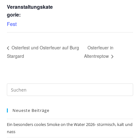
Veranstaltungskate
gorie:
Fest
Osterfest und Osterfeuer auf Burg
Osterfeuer in
Stargard
Altentreptow
Pre
Es
to
Neueste Beiträge
clo
the
Ein besonders cooles Smoke on the Water 2026- stürmisch, kalt und
sea
nass
pan