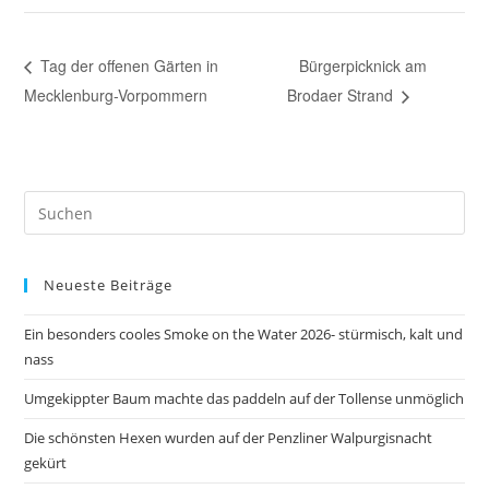
Tag der offenen Gärten in
Bürgerpicknick am
Mecklenburg-Vorpommern
Brodaer Strand
Pre
Es
to
Neueste Beiträge
clo
the
Ein besonders cooles Smoke on the Water 2026- stürmisch, kalt und
sea
nass
pan
Umgekippter Baum machte das paddeln auf der Tollense unmöglich
Die schönsten Hexen wurden auf der Penzliner Walpurgisnacht
gekürt