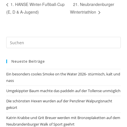
1. HANSE Winter-Fußball-Cup
21. Neubrandenburger
(E, D & A-Jugend)
Wintertriathlon
Pre
Es
to
Neueste Beiträge
clo
the
Ein besonders cooles Smoke on the Water 2026- stürmisch, kalt und
sea
nass
pan
Umgekippter Baum machte das paddeln auf der Tollense unmöglich
Die schönsten Hexen wurden auf der Penzliner Walpurgisnacht
gekürt
Katrin Krabbe und Grit Breuer werden mit Bronzeplaketten auf dem
Neubrandenburger Walk of Sport geehrt