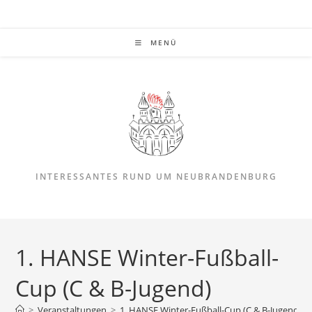
Zum
Inhalt
springen
MENÜ
INTERESSANTES RUND UM NEUBRANDENBURG
1. HANSE Winter-Fußball-
Cup (C & B-Jugend)
>
Veranstaltungen
>
1. HANSE Winter-Fußball-Cup (C & B-Jugend)