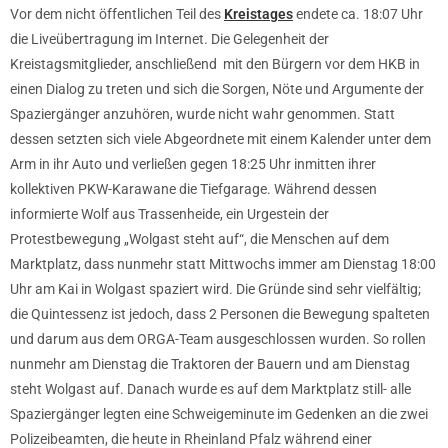
Vor dem nicht öffentlichen Teil des
Kreistages
endete ca. 18:07 Uhr
die Liveübertragung im Internet. Die Gelegenheit der
Kreistagsmitglieder, anschließend mit den Bürgern vor dem HKB in
einen Dialog zu treten und sich die Sorgen, Nöte und Argumente der
Spaziergänger anzuhören, wurde nicht wahr genommen. Statt
dessen setzten sich viele Abgeordnete mit einem Kalender unter dem
Arm in ihr Auto und verließen gegen 18:25 Uhr inmitten ihrer
kollektiven PKW-Karawane die Tiefgarage. Während dessen
informierte Wolf aus Trassenheide, ein Urgestein der
Protestbewegung „Wolgast steht auf“, die Menschen auf dem
Marktplatz, dass nunmehr statt Mittwochs immer am Dienstag 18:00
Uhr am Kai in Wolgast spaziert wird. Die Gründe sind sehr vielfältig;
die Quintessenz ist jedoch, dass 2 Personen die Bewegung spalteten
und darum aus dem ORGA-Team ausgeschlossen wurden. So rollen
nunmehr am Dienstag die Traktoren der Bauern und am Dienstag
steht Wolgast auf. Danach wurde es auf dem Marktplatz still- alle
Spaziergänger legten eine Schweigeminute im Gedenken an die zwei
Polizeibeamten, die heute in Rheinland Pfalz während einer