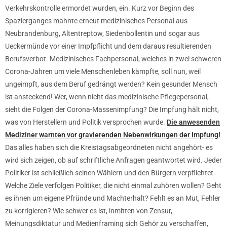
Verkehrskontrolle ermordet wurden, ein. Kurz vor Beginn des
Spazierganges mahnte erneut medizinisches Personal aus
Neubrandenburg, Altentreptow, Siedenbollentin und sogar aus
Ueckermünde vor einer Impfpflicht und dem daraus resultierenden
Berufsverbot. Medizinisches Fachpersonal, welches in zwei schweren
Corona-Jahren um viele Menschenleben kämpfte, soll nun, weil
ungeimpft, aus dem Beruf gedrängt werden? Kein gesunder Mensch
ist ansteckend! Wer, wenn nicht das medizinische Pflegepersonal,
sieht die Folgen der Corona-Massenimpfung? Die Impfung hält nicht,
was von Herstellern und Politik versprochen wurde.
Die anwesenden
Mediziner warnten vor gravierenden Nebenwirkungen der Impfung!
Das alles haben sich die Kreistagsabgeordneten nicht angehört- es
wird sich zeigen, ob auf schriftliche Anfragen geantwortet wird. Jeder
Politiker ist schließlich seinen Wählern und den Bürgern verpflichtet-
Welche Ziele verfolgen Politiker, die nicht einmal zuhören wollen? Geht
es ihnen um eigene Pfründe und Machterhalt? Fehlt es an Mut, Fehler
zu korrigieren? Wie schwer es ist, inmitten von Zensur,
Meinungsdiktatur und Medienframing sich Gehör zu verschaffen,