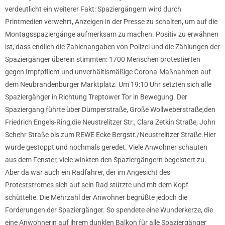
verdeutlicht ein weiterer Fakt: Spaziergängern wird durch
Printmedien verwehrt, Anzeigen in der Presse zu schalten, um auf die
Montagsspaziergänge aufmerksam zu machen. Positiv zu erwähnen
ist, dass endlich die Zahlenangaben von Polizei und die Zählungen der
Spaziergänger überein stimmten: 1700 Menschen protestierten
gegen Impfpflicht und unverhältismäßige Corona-Maßnahmen auf
dem Neubrandenburger Marktplatz. Um 19:10 Uhr setzten sich alle
Spaziergänger in Richtung Treptower Tor in Bewegung. Der
Spaziergang führte über Dümperstraße, Große Wollweberstraße,den
Friedrich Engels-Ring,die Neustrelitzer Str., Clara Zetkin Straße, John
Schehr Straße bis zum REWE Ecke Bergstr./Neustrelitzer Straße.Hier
wurde gestoppt und nochmals geredet. Viele Anwohner schauten
aus dem Fenster, viele winkten den Spaziergängern begeistert zu.
Aber da war auch ein Radfahrer, der im Angesicht des
Proteststromes sich auf sein Rad stützte und mit dem Kopf
schüttelte. Die Mehrzahl der Anwohner begrüßte jedoch die
Forderungen der Spaziergänger. So spendete eine Wunderkerze, die
eine Anwohnerin auf ihrem dunklen Balkon für alle Spaziergänger