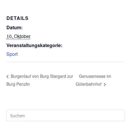
DETAILS
Datum:
10. Oktober
Veranstaltungskategorie:
Sport
Burgenlauf von Burg Stargard zur
Genussmesse im
Burg Penzlin
Güterbahnhof
Pre
Es
to