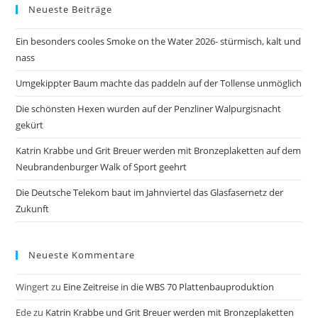
Neueste Beiträge
clo
the
Ein besonders cooles Smoke on the Water 2026- stürmisch, kalt und
sea
nass
pan
Umgekippter Baum machte das paddeln auf der Tollense unmöglich
Die schönsten Hexen wurden auf der Penzliner Walpurgisnacht
gekürt
Katrin Krabbe und Grit Breuer werden mit Bronzeplaketten auf dem
Neubrandenburger Walk of Sport geehrt
Die Deutsche Telekom baut im Jahnviertel das Glasfasernetz der
Zukunft
Neueste Kommentare
Wingert
zu
Eine Zeitreise in die WBS 70 Plattenbauproduktion
Ede
zu
Katrin Krabbe und Grit Breuer werden mit Bronzeplaketten