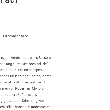
0 Kommentare
en, der wurde heute eines Besseren
 Zählung durch viertorestadt.de )
arktplatz. Wie immer spielte
ische Musik heute zu hören, lohnte
ch mal nicht zu viel politisiert!
immer von Robert am Mikrofon:
enburg grüßt Pasewalk,
g grüßt….. die Stimmung war
chließlich haben die landesweiten