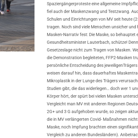
Spaziergängerproteste eine allgemeine Impfpflic
fiel auch der Maskenzwang und Testzwang. Auc
Schulen und Einrichtungen von MV seit heute (
tragen. Noch sind viele Menschen unsicher und h
Masken-Narrativ fest: Die Maske, so behauptet e
Gesundheitsminister Lauterbach, schütze! Denno
Gesetzeslage nicht zum Tragen von Masken. Wesh
die Demonstration begleiteten, FFP2-Masken tru
persönliche Entscheidung des jeweiligenTrägers
weisen darauf hin, dass dauerhaftes Maskentra
Mikroplastik in der Lunge des Trägers verursac
Studien gibt, die das widerlegen… doch wer 1 
Körper hört, der spürt bei vielen Masken unters
Vergleicht man MV mit anderen Regionen Deutsc
2G+ und 3 G aufgehoben wurde, so zeigen aktuelle
die in MV verlängerten Covid- Maßnahmen nicht
Maske, noch Impfung brachten einen signifikan
Vergleich zu anderen Bundesländern). Anbetrach