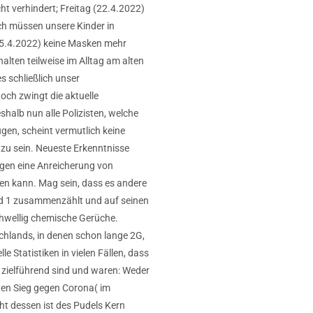
ht verhindert; Freitag (22.4.2022)
h müssen unsere Kinder in
25.4.2022) keine Masken mehr
alten teilweise im Alltag am alten
s schließlich unser
ch zwingt die aktuelle
alb nun alle Polizisten, welche
gen, scheint vermutlich keine
 zu sein. Neueste Erkenntnisse
gen eine Anreicherung von
hen kann. Mag sein, dass es andere
und 1 zusammenzählt und auf seinen
chwellig chemische Gerüche.
hlands, in denen schon lange 2G,
 Statistiken in vielen Fällen, dass
 zielführend sind und waren: Weder
ten Sieg gegen Corona( im
t dessen ist des Pudels Kern