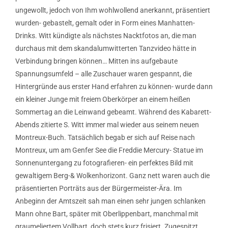
ungewollt, jedoch von Ihm wohlwollend anerkannt, präsentiert
wurden- gebastelt, gemalt oder in Form eines Manhatten-
Drinks. Witt kündigte als nächstes Nacktfotos an, die man
durchaus mit dem skandalumwitterten Tanzvideo hätte in
Verbindung bringen können… Mitten ins aufgebaute
Spannungsumfeld – alle Zuschauer waren gespannt, die
Hintergründe aus erster Hand erfahren zu können- wurde dann
ein kleiner Junge mit freiem Oberkörper an einem heißen
Sommertag an die Leinwand gebeamt. Während des Kabarett-
Abends zitierte S. Witt immer mal wieder aus seinem neuen
Montreux-Buch. Tatsächlich begab er sich auf Reise nach
Montreux, um am Genfer See die Freddie Mercury- Statue im
Sonnenuntergang zu fotografieren- ein perfektes Bild mit
gewaltigem Berg-& Wolkenhorizont. Ganz nett waren auch die
präsentierten Porträts aus der Bürgermeister-Ära. Im
Anbeginn der Amtszeit sah man einen sehr jungen schlanken
Mann ohne Bart, später mit Oberlippenbart, manchmal mit
graumeliertem Vollbart, doch stets kurz frisiert. Zugespitzt