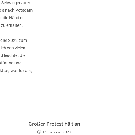
r Schwiegervater
 bis nach Potsdam
r die Händler
 zu erhalten.
ndler 2022 zum
ich von vielen
d leuchtet die
offnung und
ttag war für alle,
Großer Protest hält an
14. Februar 2022