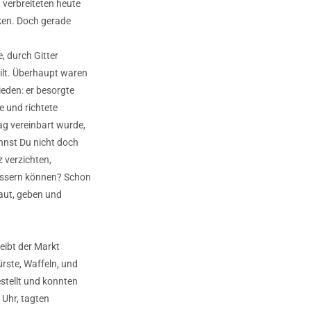
verbreiteten heute
ken. Doch gerade
, durch Gitter
ilt. Überhaupt waren
eden: er besorgte
e und richtete
g vereinbart wurde,
nnst Du nicht doch
 verzichten,
essern können? Schon
aut, geben und
leibt der Markt
rste, Waffeln, und
stellt und konnten
 Uhr, tagten