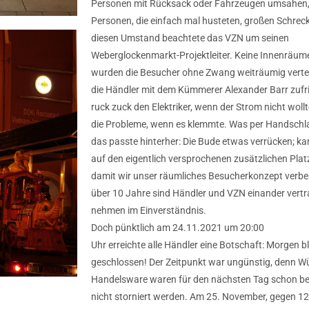
Personen mit Rücksack oder Fahrzeugen umsahen, 
Personen, die einfach mal husteten, großen Schrec
diesen Umstand beachtete das VZN um seinen
Weberglockenmarkt-Projektleiter. Keine Innenräume
wurden die Besucher ohne Zwang weiträumig verte
die Händler mit dem Kümmerer Alexander Barr zufri
ruck zuck den Elektriker, wenn der Strom nicht wollt
die Probleme, wenn es klemmte. Was per Handschla
das passte hinterher: Die Bude etwas verrücken; ka
auf den eigentlich versprochenen zusätzlichen Platz
damit wir unser räumliches Besucherkonzept verb
über 10 Jahre sind Händler und VZN einander vertr
nehmen im Einverständnis.
Doch pünktlich am 24.11.2021 um 20:00
Uhr erreichte alle Händler eine Botschaft: Morgen b
geschlossen! Der Zeitpunkt war ungünstig, denn Wü
Handelsware waren für den nächsten Tag schon be
nicht storniert werden. Am 25. November, gegen 12