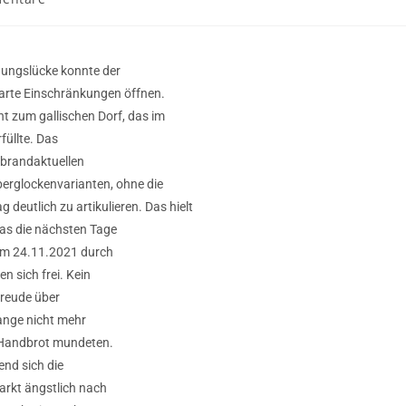
nungslücke konnte der
rte Einschränkungen öffnen.
 zum gallischen Dorf, das im
füllte. Das
n brandaktuellen
erglockenvarianten, ohne die
deutlich zu artikulieren. Das hielt
was die nächsten Tage
am 24.11.2021 durch
n sich frei. Kein
Freude über
ange nicht mehr
 Handbrot mundeten.
end sich die
rkt ängstlich nach