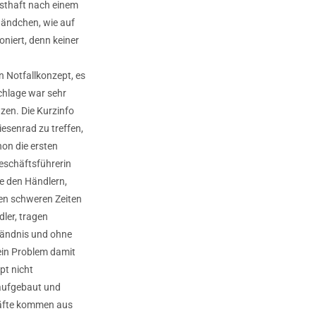
nsthaft nach einem
Bändchen, wie auf
niert, denn keiner
 Notfallkonzept, es
chlage war sehr
zen. Die Kurzinfo
esenrad zu treffen,
on die ersten
eschäftsführerin
e den Händlern,
en schweren Zeiten
dler, tragen
ständnis und ohne
ein Problem damit
pt nicht
 aufgebaut und
häfte kommen aus