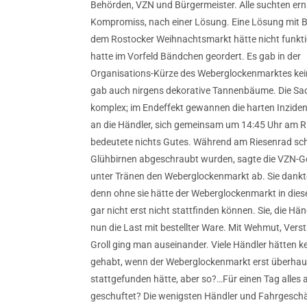
Behörden, VZN und Bürgermeister. Alle suchten er
Kompromiss, nach einer Lösung. Eine Lösung mit 
dem Rostocker Weihnachtsmarkt hätte nicht funktio
hatte im Vorfeld Bändchen geordert. Es gab in der
Organisations-Kürze des Weberglockenmarktes kein
gab auch nirgens dekorative Tannenbäume. Die Sa
komplex; im Endeffekt gewannen die harten Inziden
an die Händler, sich gemeinsam um 14:45 Uhr am Ri
bedeutete nichts Gutes. Während am Riesenrad sch
Glühbirnen abgeschraubt wurden, sagte die VZN-G
unter Tränen den Weberglockenmarkt ab. Sie dankt
denn ohne sie hätte der Weberglockenmarkt in dies
gar nicht erst nicht stattfinden können. Sie, die Hän
nun die Last mit bestellter Ware. Mit Wehmut, Ver
Groll ging man auseinander. Viele Händler hätten k
gehabt, wenn der Weberglockenmarkt erst überhau
stattgefunden hätte, aber so?…Für einen Tag alles
geschuftet? Die wenigsten Händler und Fahrgesc