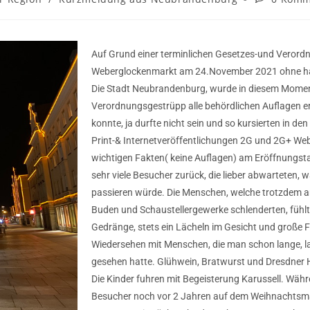
Auf Grund einer terminlichen Gesetzes-und Verord
Weberglockenmarkt am 24.November 2021 ohne ha
Die Stadt Neubrandenburg, wurde in diesem Moment
Verordnungsgestrüpp alle behördlichen Auflagen er
konnte, ja durfte nicht sein und so kursierten in de
Print-& Internetveröffentlichungen 2G und 2G+ Web
wichtigen Fakten( keine Auflagen) am Eröffnungstag 
sehr viele Besucher zurück, die lieber abwarteten, 
passieren würde. Die Menschen, welche trotzdem 
Buden und Schaustellergewerke schlenderten, fühlte
Gedränge, stets ein Lächeln im Gesicht und große 
Wiedersehen mit Menschen, die man schon lange, l
gesehen hatte. Glühwein, Bratwurst und Dresdner
Die Kinder fuhren mit Begeisterung Karussell. Währ
Besucher noch vor 2 Jahren auf dem Weihnachtsma