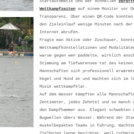
Startautomatik und der schnellen
Veröff
Wettkampfzeiten
auf einem Monitor vor Or
Transparenz. Über einen QR-Code konnten
den Zieleinlauf wenige Minuten nach der
Internet abrufen.
Fragte man Aktive oder Zuschauer, konnt
Wettkampfkonstellationen und Modalitäte
warum gegen wen paddelte, wirklich ansc
Stimmung am Tiefwarensee tat das keinen
Mannschaften sich professionell erwärmt
Kegel und Hund an und machten sich im l
Musik wettkampfklar.
Auf dem Wasser kämpften alle Mannschaft
Zentimeter, jedes Zehntel und so manch 
den Dampfhammer aus. Elegant schwebten 
Bugwellen übers Wasser. Während der Sta
muskelbepakten Teams in Führung, machte
Zielbojen lange Gesichter, weil rythmis