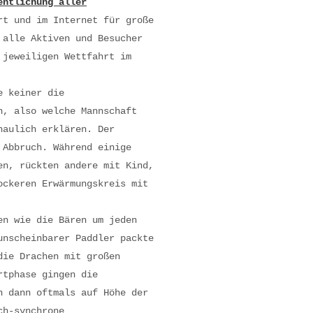
entlichung aller
t und im Internet für große
 alle Aktiven und Besucher
 jeweiligen Wettfahrt im
e keiner die
n, also welche Mannschaft
haulich erklären. Der
 Abbruch. Während einige
en, rückten andere mit Kind,
ockeren Erwärmungskreis mit
en wie die Bären um jeden
unscheinbarer Paddler packte
die Drachen mit großen
rtphase gingen die
n dann oftmals auf Höhe der
ch-synchrone