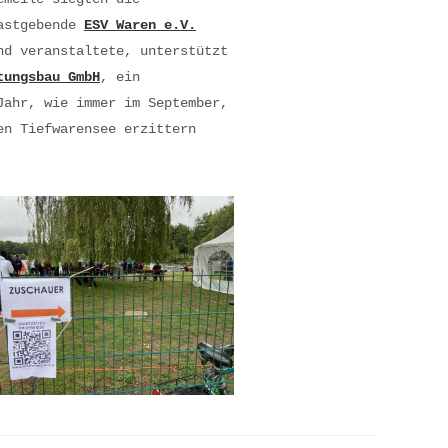
astgebende
ESV Waren e.V.
nd veranstaltete, unterstützt
tungsbau GmbH
, ein
Jahr, wie immer im September,
en Tiefwarensee erzittern