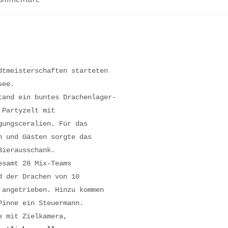
dtmeisterschaften starteten
see.
tand ein buntes Drachenlager-
 Partyzelt mit
gungsceralien. Für das
n und Gästen sorgte das
Bierausschank.
esamt 28 Mix-Teams
d der Drachen von 10
 angetrieben. Hinzu kommen
Pinne ein Steuermann.
 mit Zielkamera,