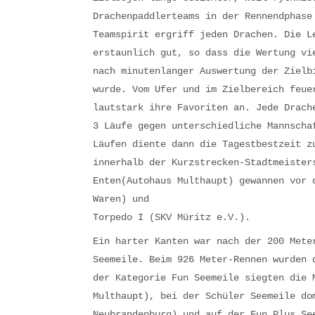
Drachenpaddlerteams in der Rennendphase
Teamspirit ergriff jeden Drachen. Die L
erstaunlich gut, so dass die Wertung vi
nach minutenlanger Auswertung der Zielb
wurde.
Vom Ufer und im Zielbereich feue
lautstark ihre Favoriten an. Jede Drach
3 Läufe gegen unterschiedliche Mannscha
Läufen diente dann die Tagestbestzeit z
innerhalb der Kurzstrecken-Stadtmeister
Enten(Autohaus Multhaupt) gewannen vor 
Waren) und
Torpedo I (SKV Müritz e.V.).
Ein harter Kanten war nach der 200 Mete
Seemeile. Beim 926 Meter-Rennen wurden 
der Kategorie Fun Seemeile siegten die 
Multhaupt), bei der Schüler Seemeile do
Neubrandenburg) und auf der Fun Plus Se