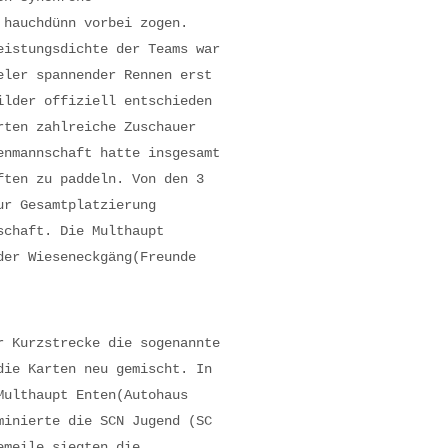
 hauchdünn vorbei zogen.
eistungsdichte der Teams war
eler spannender Rennen erst
ilder offiziell entschieden
rten zahlreiche Zuschauer
enmannschaft hatte insgesamt
ften zu paddeln. Von den 3
ur Gesamtplatzierung
schaft. Die Multhaupt
der Wieseneckgäng(Freunde
r Kurzstrecke die sogenannte
die Karten neu gemischt. In
Multhaupt Enten(Autohaus
minierte die SCN Jugend (SC
emeile siegten die