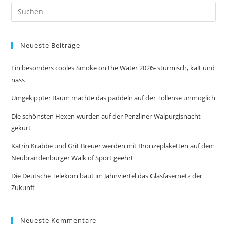
Pre
Es
to
Neueste Beiträge
clo
the
Ein besonders cooles Smoke on the Water 2026- stürmisch, kalt und
sea
nass
pan
Umgekippter Baum machte das paddeln auf der Tollense unmöglich
Die schönsten Hexen wurden auf der Penzliner Walpurgisnacht
gekürt
Katrin Krabbe und Grit Breuer werden mit Bronzeplaketten auf dem
Neubrandenburger Walk of Sport geehrt
Die Deutsche Telekom baut im Jahnviertel das Glasfasernetz der
Zukunft
Neueste Kommentare