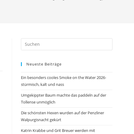
Press
Escape
to
Neueste Beiträge
close
the
Ein besonders cooles Smoke on the Water 2026-
search
stürmisch, kalt und nass
panel.
Umgekippter Baum machte das paddeln auf der
Tollense unmöglich
Die schönsten Hexen wurden auf der Penzliner
Walpurgisnacht gekürt
Katrin Krabbe und Grit Breuer werden mit