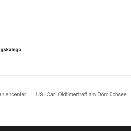
ngskatego
niencenter
US- Car- Oldtimertreff am Dömjüchsee