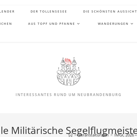
LENDER
DER TOLLENSESEE
DIE SCHÖNSTEN AUSSICH
ICHEN
AUS TOPF UND PFANNE
WANDERUNGEN
INTERESSANTES RUND UM NEUBRANDENBURG
e Militärische Segelflugmeist
>
Veranstaltungen
>
IMGC 2026 – 