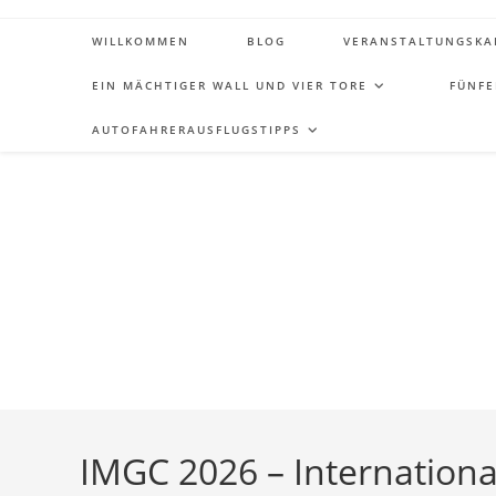
Zum
Inhalt
WILLKOMMEN
BLOG
VERANSTALTUNGSKA
springen
EIN MÄCHTIGER WALL UND VIER TORE
FÜNFE
AUTOFAHRERAUSFLUGSTIPPS
IMGC 2026 – International