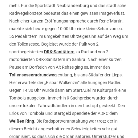
mehr. Für die Sportstadt Neubrandenburg und das städtische
Radwegekonzept bedeutet das einen gewissen Imageverlust.
Nach einer kurzen Eröffnungsansprache durch Rene`Martin,
machte sich heute gegen 10:00 Uhr eine kleine Schar von ca.
55 Pedalrittern im umgekehrten Uhrzeigersinn auf den Weg um
den Tollensesee. Begleitet wurde der Pulk von 2
sportbegeisterten
DRK-Sanitätern
zu Rad und von 2
motorisierten DRK-Sanitätern im Sankra. Nach einer kurzen
Pause am Dorfteich von Alt Rehse ging es, immer den
Tollenseseeradrundweg
entlang, bis ans Südufer der Lieps.
Hier erwartete der „Eisbär Wulkenzin“ alle hungrigen Radler.
Gegen 14:30 Uhr wurde dann am Start/Ziel im Kulturpark eine
Tombola ausgelost. Immerhin 9 Sachpreise wurden durch
unsere lokalen Fahrradhändlern in den Lostopf gesteckt. Den
Erlös von Tombola und Startgeld spendete der ADFC dem
Weißen Ring
. Die Radsportveranstaltung war trotz der in
diesem Bericht angeschnittenen Schwierigkeiten sehr gut
organisiert, so dass sich die Organisatoren, Unterstützer und