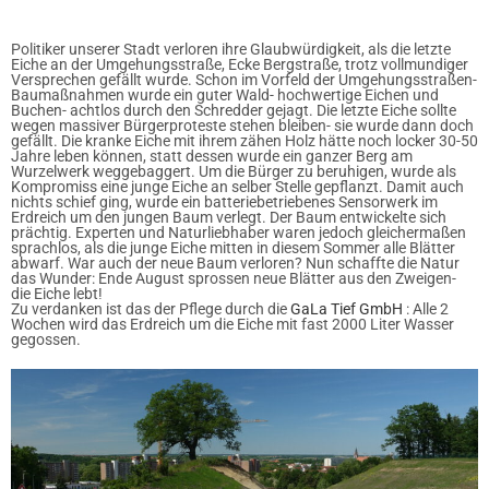
Politiker unserer Stadt verloren ihre Glaubwürdigkeit, als die letzte
Eiche an der Umgehungsstraße, Ecke Bergstraße, trotz vollmundiger
Versprechen gefällt wurde. Schon im Vorfeld der Umgehungsstraßen-
Baumaßnahmen wurde ein guter Wald- hochwertige Eichen und
Buchen- achtlos durch den Schredder gejagt. Die letzte Eiche sollte
wegen massiver Bürgerproteste stehen bleiben- sie wurde dann doch
gefällt. Die kranke Eiche mit ihrem zähen Holz hätte noch locker 30-50
Jahre leben können, statt dessen wurde ein ganzer Berg am
Wurzelwerk weggebaggert. Um die Bürger zu beruhigen, wurde als
Kompromiss eine junge Eiche an selber Stelle gepflanzt. Damit auch
nichts schief ging, wurde ein batteriebetriebenes Sensorwerk im
Erdreich um den jungen Baum verlegt. Der Baum entwickelte sich
prächtig. Experten und Naturliebhaber waren jedoch gleichermaßen
sprachlos, als die junge Eiche mitten in diesem Sommer alle Blätter
abwarf. War auch der neue Baum verloren? Nun schaffte die Natur
das Wunder: Ende August sprossen neue Blätter aus den Zweigen-
die Eiche lebt!
Zu verdanken ist das der Pflege durch die
GaLa Tief GmbH
: Alle 2
Wochen wird das Erdreich um die Eiche mit fast 2000 Liter Wasser
gegossen.